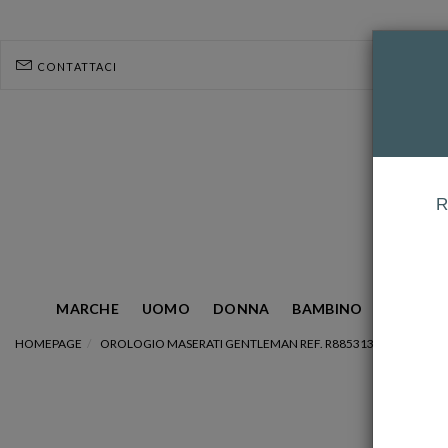
CONTATTACI
R
MARCHE
UOMO
DONNA
BAMBINO
GIOIELL
HOMEPAGE
OROLOGIO MASERATI GENTLEMAN REF. R8853136003