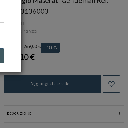
Orologio Maserati Gentleman Ref.
R8853136003
MASERATI
Ref.
R8853136003
269,00 €
LISTINO:
- 10 %
242,10 €
Aggiungi al carrello
DESCRIZIONE