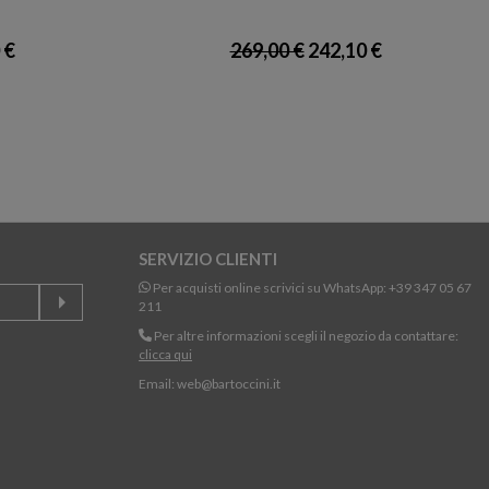
 €
269,00 €
242,10 €
SERVIZIO CLIENTI
Per acquisti online scrivici su WhatsApp:
+39 347 05 67
211
Per altre informazioni scegli il negozio da contattare:
clicca qui
Email:
web@bartoccini.it