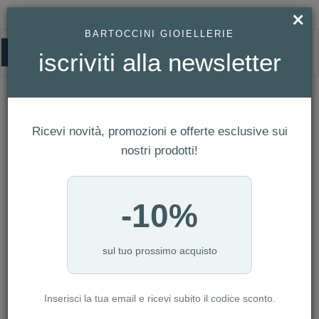
×
BARTOCCINI GIOIELLERIE
0
iscriviti alla newsletter
HOMEPAGE
OROLOGIO MASERATI TRADIZIONE CHRONOGRAPH REF. R8873646004
Orologio Maserati Tradizione
Ricevi novità, promozioni e offerte esclusive sui
Chronograph Ref. R8873646004
nostri prodotti!
-10%
sul tuo prossimo acquisto
Inserisci la tua email e ricevi subito il codice sconto.