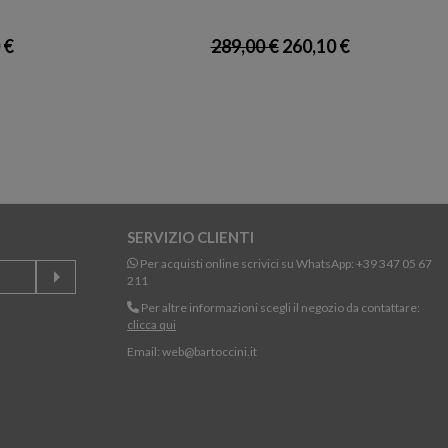
 €
289,00 €
260,10 €
SERVIZIO CLIENTI
Per acquisti online scrivici su WhatsApp:
+39 347 05 67
211
Per altre informazioni scegli il negozio da contattare:
clicca qui
Email:
web@bartoccini.it