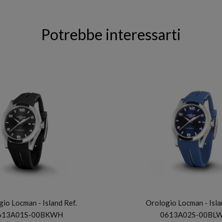
Potrebbe interessarti
LOCMAN
LOCMAN
io Locman - Island Ref.
Orologio Locman - Isla
613A01S-00BKWH
0613A02S-00BL