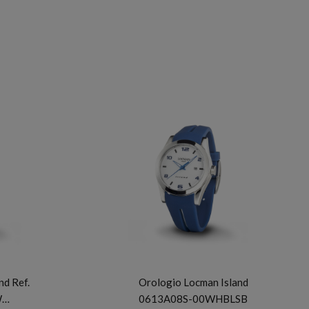
LOCMAN
nd Ref.
Orologio Locman Island
W…
0613A08S-00WHBLSB