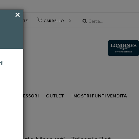
×
CESSO UTENTE
CARRELLO
0
i!
NTO
ACCESSORI
OUTLET
I NOSTRI PUNTI VENDITA