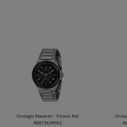
MASERATI
Orologio Maserati - Triconic Ref.
Orolog
R8873639002
0