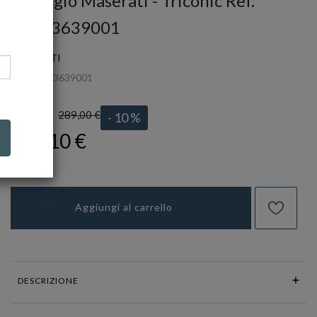
Orologio Maserati - Triconic Ref.
R8873639001
MASERATI
Ref.
R8873639001
289,00 €
LISTINO:
- 10 %
260,10 €
Aggiungi al carrello
DESCRIZIONE