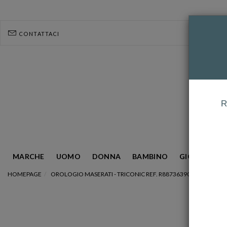
CONTATTACI
R
MARCHE
UOMO
DONNA
BAMBINO
GIOIELLERIA
HOMEPAGE
OROLOGIO MASERATI - TRICONIC REF. R8873639001