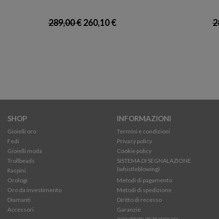
289,00 €
260,10 €
2
SHOP
INFORMAZIONI
Gioielli oro
Termini e condizioni
Fedi
Privacy policy
Gioielli moda
Cookie policy
Trollbeads
SISTEMA DI SEGNALAZIONE
(whistleblowing)
Raspini
Orologi
Metodi di pagamento
Oro da investimento
Metodi di spedizione
Diamanti
Diritto di recesso
Accessori
Garanzie