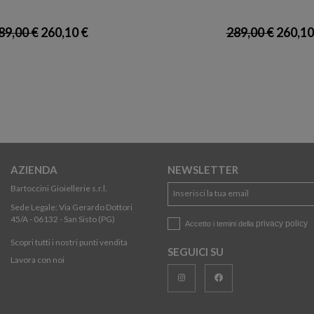
89,00 €
260,10 €
289,00 €
260,10
AZIENDA
NEWSLETTER
Bartoccini Gioiellerie s.r.l.
Sede Legale: Via Gerardo Dottori
45/A - 06132 - San Sisto (PG)
privacy policy
Accetto i temini della
Scopri tutti i nostri punti vendita
SEGUICI SU
Lavora con noi