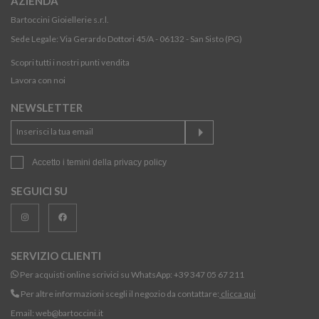
AZIENDA
Bartoccini Gioiellerie s.r.l.
Sede Legale: Via Gerardo Dottori 45/A - 06132 - San Sisto (PG)
Scopri tutti i nostri punti vendita
Lavora con noi
NEWSLETTER
Accetto i temini della
privacy policy
SEGUICI SU
SERVIZIO CLIENTI
Per acquisti online scrivici su WhatsApp:
+39 347 05 67 211
Per altre informazioni scegli il negozio da contattare:
clicca qui
Email:
web@bartoccini.it