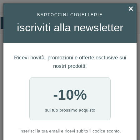
×
BARTOCCINI GIOIELLERIE
0
iscriviti alla newsletter
HOMEPAGE
OROLOGIO MICHAEL KORS REF. MK6174
Orologio Michael Kors Ref. MK6174
Ricevi novità, promozioni e offerte esclusive sui
nostri prodotti!
-10%
sul tuo prossimo acquisto
Inserisci la tua email e ricevi subito il codice sconto.