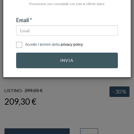
Promozione non cumulabile con tutte le offerte attive.
Email *
Accetto i termini della
privacy policy
click to zoom
INVIA
MICHAEL KORS
Ref.
MK6174
299,00 €
LISTINO:
- 30 %
209,30 €