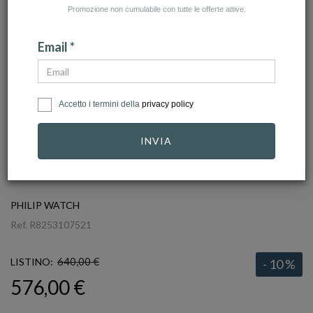
Promozione non cumulabile con tutte le offerte attive.
Email *
Accetto i termini della
privacy policy
INVIA
click to zoom
PHILIP WATCH
Ref.
R8253107521
640,00 €
LISTINO:
- 10 %
576,00 €