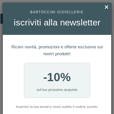
×
BARTOCCINI GIOIELLERIE
0
iscriviti alla newsletter
HOMEPAGE
OROLOGIO PHILIP WATCH CARIBE 35 MM CON DIAMANTI REF.
R8253107521
Orologio Philip Watch Caribe 35 mm
Ricevi novità, promozioni e offerte esclusive sui
con diamanti Ref. R8253107521
nostri prodotti!
-10%
sul tuo prossimo acquisto
Inserisci la tua email e ricevi subito il codice sconto.