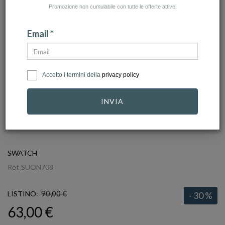
Promozione non cumulabile con tutte le offerte attive.
Email *
Accetto i termini della
privacy policy
INVIA
click to zoom
SWATCH
Ref.
SUON708
90,00 €
LISTINO:
- 30 %
63,00 €