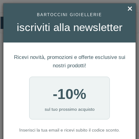
×
BARTOCCINI GIOIELLERIE
0
iscriviti alla newsletter
HOMEPAGE
OROLOGIO SWATCH NEW GENTLEMAN REF. SUON708
Orologio Swatch NEW GENTLEMAN
Ref. SUON708
Ricevi novità, promozioni e offerte esclusive sui
nostri prodotti!
-10%
sul tuo prossimo acquisto
Inserisci la tua email e ricevi subito il codice sconto.