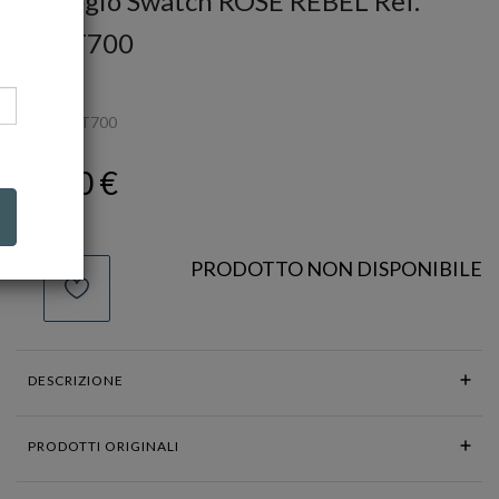
Orologio Swatch ROSE REBEL Ref.
SUOT700
SWATCH
Ref.
SUOT700
90,00 €
PRODOTTO NON DISPONIBILE
DESCRIZIONE
PRODOTTI ORIGINALI