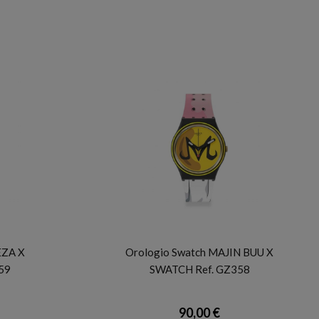
SWATCH
EZA X
Orologio Swatch MAJIN BUU X
59
SWATCH Ref. GZ358
90,00 €