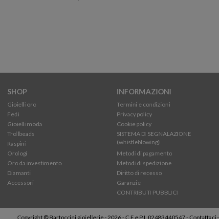
SHOP
INFORMAZIONI
Gioielli oro
Termini e condizioni
Fedi
Privacy policy
Gioielli moda
Cookie policy
Trollbeads
SISTEMA DI SEGNALAZIONE
(whistleblowing)
Raspini
Orologi
Metodi di pagamento
Oro da investimento
Metodi di spedizione
Diamanti
Diritto di recesso
Accessori
Garanzie
CONTRIBUTI PUBBLICI
Copyright © Bartoccini gioiellerie - 2026 - C.F e P.I. 02483440547 -
Contattaci