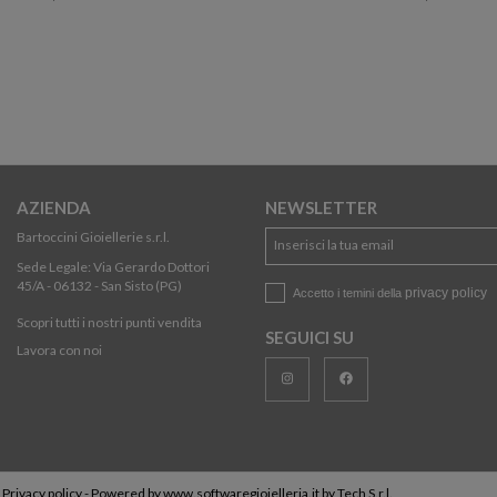
AZIENDA
NEWSLETTER
Bartoccini Gioiellerie s.r.l.
Sede Legale: Via Gerardo Dottori
45/A - 06132 - San Sisto (PG)
privacy policy
Accetto i temini della
Scopri tutti i nostri punti vendita
SEGUICI SU
Lavora con noi
-
Privacy policy
- Powered by
www.softwaregioielleria.it
by
Tech S.r.l.