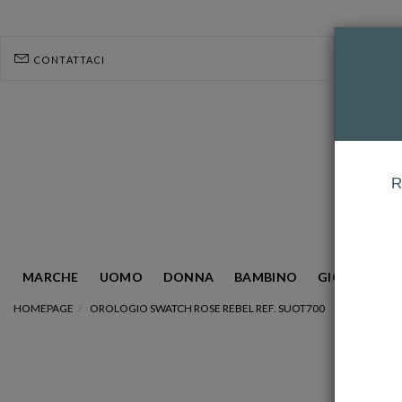
CONTATTACI
R
MARCHE
UOMO
DONNA
BAMBINO
GIOIELLERIA
HOMEPAGE
OROLOGIO SWATCH ROSE REBEL REF. SUOT700