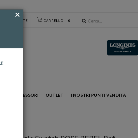
×
CESSO UTENTE
CARRELLO
0
i!
NTO
ACCESSORI
OUTLET
I NOSTRI PUNTI VENDITA