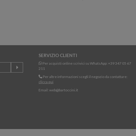
SERVIZIO CLIENTI
Per acquisti online scrivici su WhatsApp:
+39 347 05 67
211
Per altre informazioni scegli il negozio da contattare:
clicca qui
Email:
web@bartoccini.it