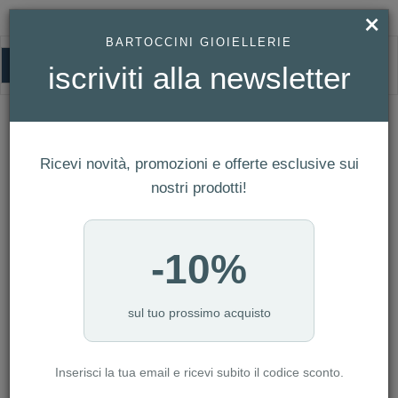
×
BARTOCCINI GIOIELLERIE
0
iscriviti alla newsletter
HOMEPAGE
OROLOGIO SWATCH WEAVING WONDERS REF. SO28C700
Orologio Swatch WEAVING WONDERS
Ref. SO28C700
Ricevi novità, promozioni e offerte esclusive sui
nostri prodotti!
-10%
sul tuo prossimo acquisto
Inserisci la tua email e ricevi subito il codice sconto.