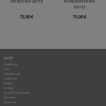
SIR RED Ref. GB753
PEARLYGREEN Ref.
GG712
75,00 €
75,00 €
SHOP
Gioielli oro
Fedi
Gioielli moda
Trollbeads
Raspini
Orologi
Oro da investimento
Diamanti
Accessori