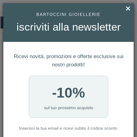
×
BARTOCCINI GIOIELLERIE
0
iscriviti alla newsletter
HOMEPAGE
OROLOGIO TISSOT BALLADE 30MM POWERMATIC 80 COSC REF.
T156.208.11.353.00
Orologio Tissot Ballade 30mm
Ricevi novità, promozioni e offerte esclusive sui
Powermatic 80 COSC Ref.
nostri prodotti!
T156.208.11.353.00
-10%
sul tuo prossimo acquisto
Inserisci la tua email e ricevi subito il codice sconto.