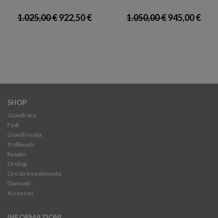
1.025,00 €
922,50 €
1.050,00 €
945,00 €
SHOP
Gioielli oro
Fedi
Gioielli moda
Trollbeads
Raspini
Orologi
Oro da investimento
Diamanti
Accessori
INFORMAZIONI