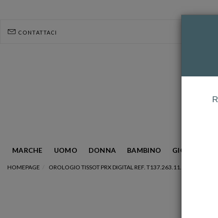
CONTATTACI
R
MARCHE
UOMO
DONNA
BAMBINO
GIOIELLERIA
HOMEPAGE
OROLOGIO TISSOT PRX DIGITAL REF. T137.263.11.030.00