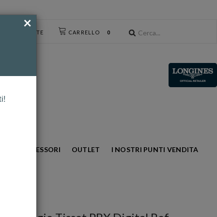
×
CESSO UTENTE
CARRELLO
0
i!
NTO
ACCESSORI
OUTLET
I NOSTRI PUNTI VENDITA