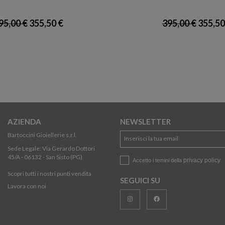
95,00 €
355,50 €
395,00 €
355,50
AZIENDA
NEWSLETTER
Bartoccini Gioiellerie s.r.l.
Sede Legale: Via Gerardo Dottori
45/A - 06132 - San Sisto (PG)
privacy policy
Accetto i temini della
Scopri tutti i nostri punti vendita
SEGUICI SU
Lavora con noi