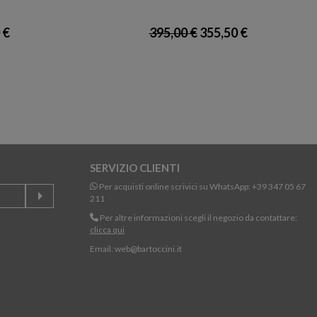
 €
395,00 €
355,50 €
SERVIZIO CLIENTI
Per acquisti online scrivici su WhatsApp:
+39 347 05 67
211
Per altre informazioni scegli il negozio da contattare:
clicca qui
Email:
web@bartoccini.it