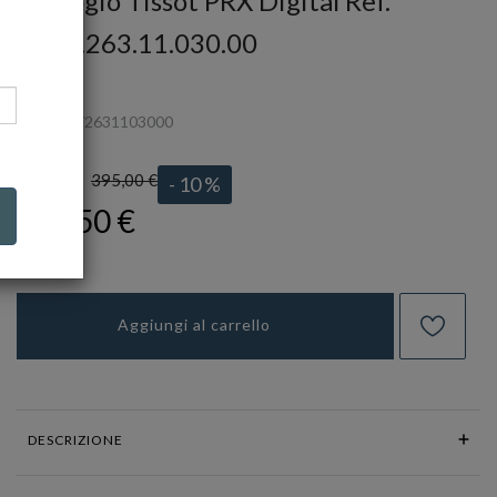
Orologio Tissot PRX Digital Ref.
T137.263.11.030.00
TISSOT
Ref.
T1372631103000
395,00 €
LISTINO:
- 10 %
355,50 €
Aggiungi al carrello
DESCRIZIONE