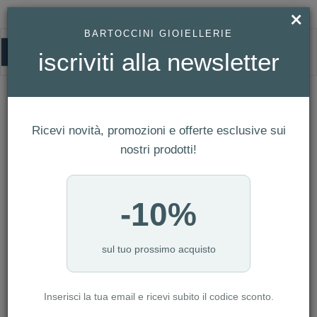
×
BARTOCCINI GIOIELLERIE
0
iscriviti alla newsletter
HOMEPAGE
OROLOGIO TISSOT PRX POWERMATIC 80 CARBON REF.
T137.907.97.201.00
Orologio Tissot PRX Powermatic 80
Ricevi novità, promozioni e offerte esclusive sui
Carbon Ref. T137.907.97.201.00
nostri prodotti!
-10%
sul tuo prossimo acquisto
Inserisci la tua email e ricevi subito il codice sconto.