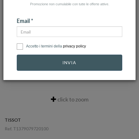
Promozione non cumulabile con tutte le offerte attive.
Email *
Accetto i termini della
privacy policy
INVIA
click to zoom
TISSOT
Ref.
T1379079720100