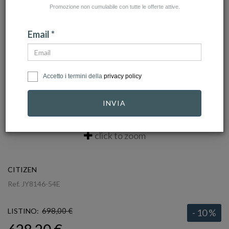
Promozione non cumulabile con tutte le offerte attive.
Email *
Accetto i termini della
privacy policy
INVIA
click to zoom
CITIZEN
Ref.
JY8146-54E
698,00 €
LISTINO:
- 10 %