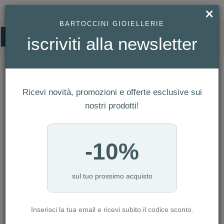
×
BARTOCCINI GIOIELLERIE
0
iscriviti alla newsletter
HOMEPAGE
OROLOGIO UOMO PILOT RC SKY L.E. CITIZEN SKYHAWK
RADIOCONTROL REF. JY8146-54E
Orologio Uomo Pilot RC Sky L.E.
Ricevi novità, promozioni e offerte esclusive sui
Citizen Skyhawk Radiocontrol Ref.
nostri prodotti!
JY8146-54E
-10%
sul tuo prossimo acquisto
Inserisci la tua email e ricevi subito il codice sconto.