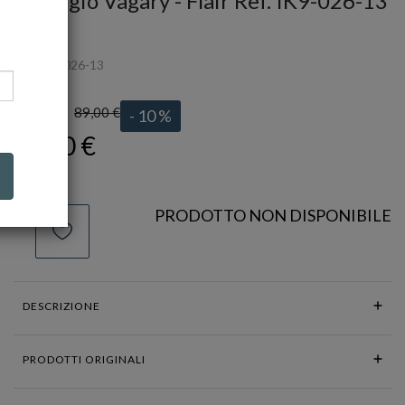
Orologio Vagary - Flair Ref. IK9-026-13
VAGARY
Ref.
IK9-026-13
89,00 €
LISTINO:
- 10 %
80,10 €
PRODOTTO NON DISPONIBILE
DESCRIZIONE
PRODOTTI ORIGINALI