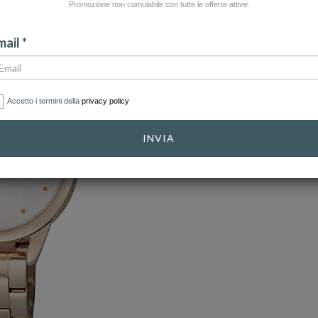
Promozione non cumulabile con tutte le offerte attive.
ail *
Accetto i termini della
privacy policy
INVIA