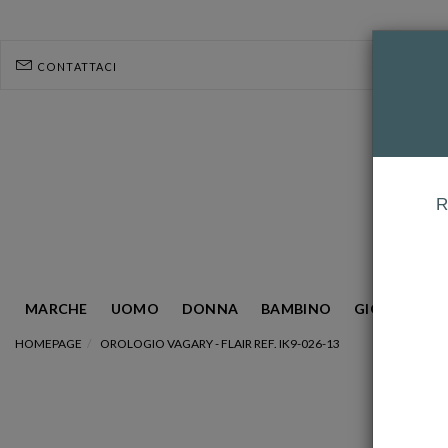
CONTATTACI
R
MARCHE
UOMO
DONNA
BAMBINO
GIOIELLERIA
HOMEPAGE
OROLOGIO VAGARY - FLAIR REF. IK9-026-13