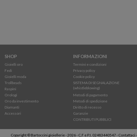
SHOP
INFORMAZIONI
Gioielli oro
Termini e condizioni
Fedi
Privacy policy
Gioielli moda
Cookie policy
Trollbeads
SISTEMA DI SEGNALAZIONE
(whistleblowing)
Raspini
Orologi
Metodi di pagamento
Oro da investimento
Metodi di spedizione
Diamanti
Diritto di recesso
Accessori
Garanzie
CONTRIBUTI PUBBLICI
Copyright © Bartoccini gioiellerie - 2026 - C.F e P.I. 02483440547 -
Contattaci