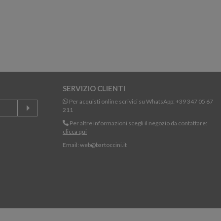
SERVIZIO CLIENTI
Per acquisti online scrivici su WhatsApp:
+39 347 05 67
211
Per altre informazioni scegli il negozio da contattare:
clicca qui
Email:
web@bartoccini.it