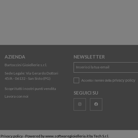
AZIENDA
NEWSLETTER
Bartoccini Gioiellerie s.r.l.
Sede Legale: Via Gerardo Dottori
45/A - 06132 - San Sisto (PG)
privacy policy
Accetto i temini della
Scopri tutti i nostri punti vendita
SEGUICI SU
Lavora con noi
-
Privacy policy
- Powered by
www.softwaregioielleria.it
by
Tech S.r.l.