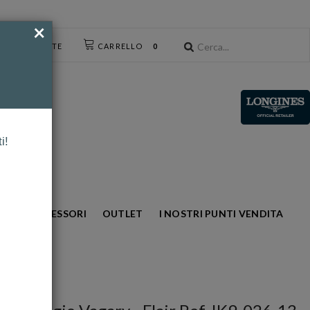
×
CESSO UTENTE
CARRELLO
0
i!
NTO
ACCESSORI
OUTLET
I NOSTRI PUNTI VENDITA