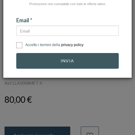
Promozione non cumulabile con tutte le offerte attive.
Email *
Accetto i termini della
privacy policy
click to zoom
INVIA
UNODE50
Ref.
LLA0008MET X
80,00 €