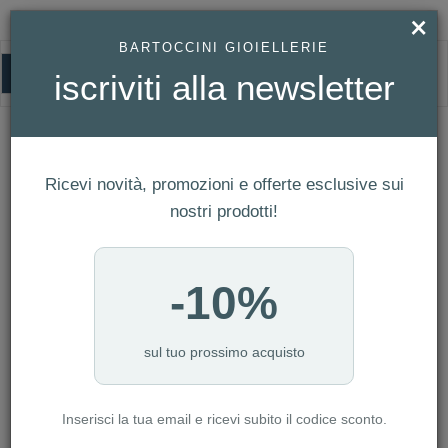
×
BARTOCCINI GIOIELLERIE
0
iscriviti alla newsletter
HOMEPAGE
PORTACHIAVI UNODE50 - NIÑO Y NIÑA REF. LLA0008METX
PORTACHIAVI UNOde50 - Niño y niña
Ref. LLA0008METX
Ricevi novità, promozioni e offerte esclusive sui
nostri prodotti!
-10%
sul tuo prossimo acquisto
Inserisci la tua email e ricevi subito il codice sconto.