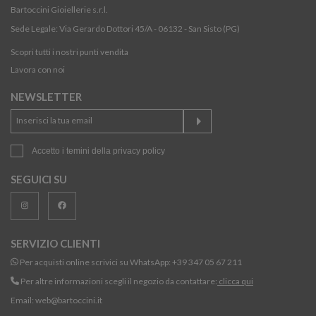
Bartoccini Gioiellerie s.r.l.
Sede Legale: Via Gerardo Dottori 45/A - 06132 - San Sisto (PG)
Scopri tutti i nostri punti vendita
Lavora con noi
NEWSLETTER
Accetto i temini della
privacy policy
SEGUICI SU
SERVIZIO CLIENTI
Per acquisti online scrivici su WhatsApp:
+39 347 05 67 211
Per altre informazioni scegli il negozio da contattare:
clicca qui
Email:
web@bartoccini.it