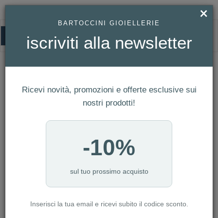
×
BARTOCCINI GIOIELLERIE
0
iscriviti alla newsletter
HOMEPAGE
PANDORA - COLLANA CUORE IN RILIEVO ROSA REF. 398425C02-45
Pandora - Collana Cuore in Rilievo Rosa
Ricevi novità, promozioni e offerte esclusive sui
Ref. 398425C02-45
nostri prodotti!
-10%
sul tuo prossimo acquisto
Inserisci la tua email e ricevi subito il codice sconto.