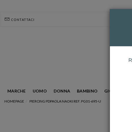
CONTATTACI
R
MARCHE
UOMO
DONNA
BAMBINO
GIOIELLERIA
HOMEPAGE
PIERCING PDPAOLA NAOKI REF. PG01-695-U