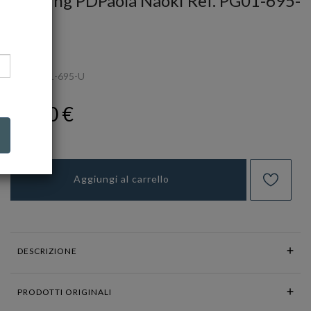
Piercing PDPaola Naoki Ref. PG01-695-
U
PDP
Ref.
PG01-695-U
59,00 €
Aggiungi al carrello
DESCRIZIONE
PRODOTTI ORIGINALI