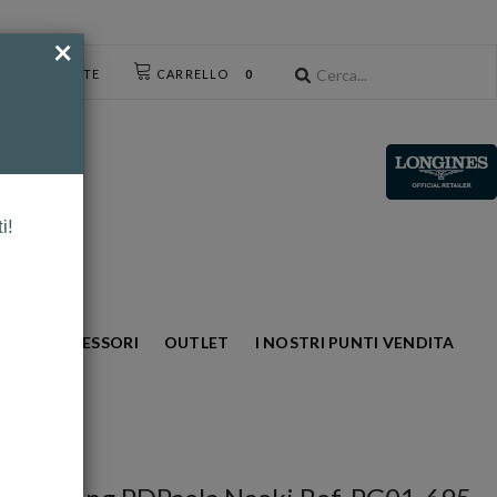
×
CESSO UTENTE
CARRELLO
0
i!
NTO
ACCESSORI
OUTLET
I NOSTRI PUNTI VENDITA