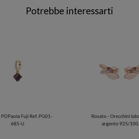
Potrebbe interessarti
PDP
ROSATO
 PDPaola Fuji Ref. PG01-
Rosato - Orecchini lo
685-U
argento 925/100