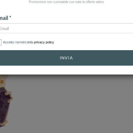
Promozione non cumulabile con tutte le offerte attive.
ail *
Accetto i termini della
privacy policy
INVIA