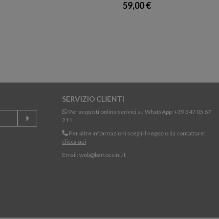
59,00 €
SERVIZIO CLIENTI
Per acquisti online scrivici su WhatsApp:
+39 347 05 67
211
Per altre informazioni scegli il negozio da contattare:
clicca qui
Email:
web@bartoccini.it