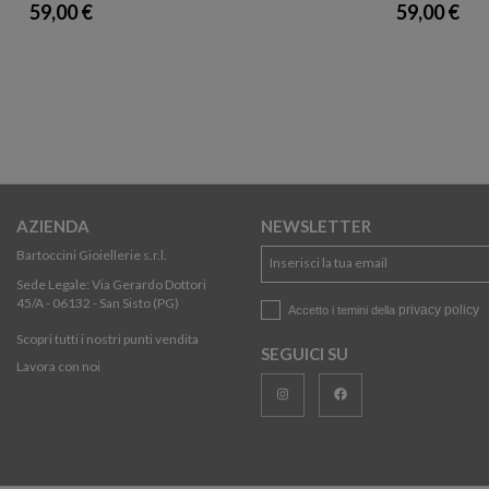
59,00 €
59,00 €
AZIENDA
NEWSLETTER
Bartoccini Gioiellerie s.r.l.
Sede Legale: Via Gerardo Dottori
45/A - 06132 - San Sisto (PG)
privacy policy
Accetto i temini della
Scopri tutti i nostri punti vendita
SEGUICI SU
Lavora con noi