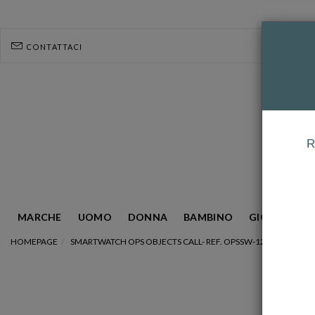
CONTATTACI
R
MARCHE
UOMO
DONNA
BAMBINO
GIOIELLERIA
HOMEPAGE
SMARTWATCH OPS OBJECTS CALL- REF. OPSSW-12