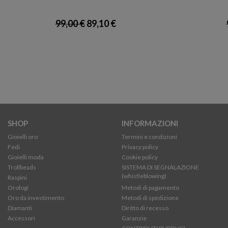
99,00 €
89,10 €
SHOP
INFORMAZIONI
Gioielli oro
Termini e condizioni
Fedi
Privacy policy
Gioielli moda
Cookie policy
Trollbeads
SISTEMA DI SEGNALAZIONE
(whistleblowing)
Raspini
Orologi
Metodi di pagamento
Oro da investimento
Metodi di spedizione
Diamanti
Diritto di recesso
Accessori
Garanzie