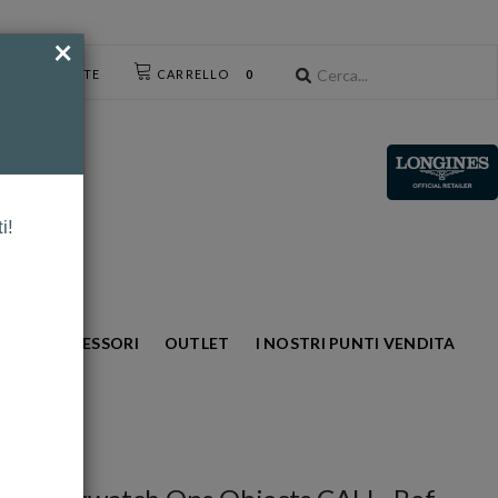
×
CESSO UTENTE
CARRELLO
0
i!
NTO
ACCESSORI
OUTLET
I NOSTRI PUNTI VENDITA