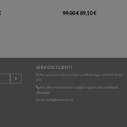
€
99,00 €
89,10 €
SERVIZIO CLIENTI
Per acquisti online scrivici su WhatsApp:
+39 347 05 67
211
Per altre informazioni scegli il negozio da contattare:
clicca qui
Email:
web@bartoccini.it