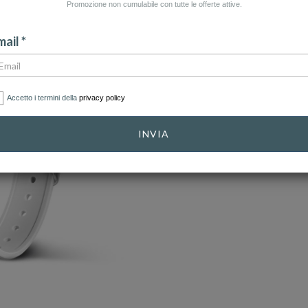
Promozione non cumulabile con tutte le offerte attive.
ail *
Accetto i termini della
privacy policy
INVIA