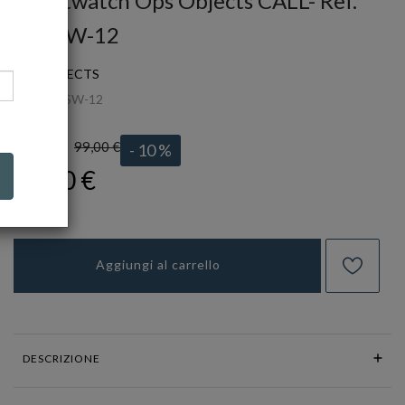
Smartwatch Ops Objects CALL- Ref.
OPSSW-12
OPS OBJECTS
Ref.
OPSSW-12
99,00 €
LISTINO:
- 10 %
89,10 €
Aggiungi al carrello
DESCRIZIONE