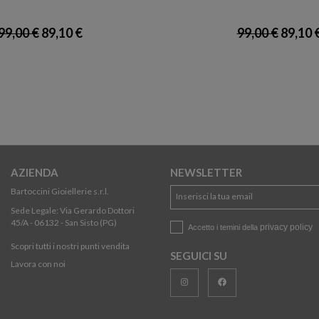
99,00 €
89,10 €
99,00 €
89,10 
AZIENDA
NEWSLETTER
Bartoccini Gioiellerie s.r.l.
Sede Legale: Via Gerardo Dottori
45/A - 06132 - San Sisto (PG)
privacy policy
Accetto i temini della
Scopri tutti i nostri punti vendita
SEGUICI SU
Lavora con noi