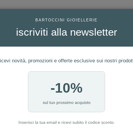
AC
BARTOCCINI GIOIELLERIE
iscriviti alla newsletter
icevi novità, promozioni e offerte esclusive sui nostri prodott
-10%
FEDI
GIOIELLI MODA
OROLOGI
ORO DA INVESTIME
DI FINITURE REF. 5714165
sul tuo prossimo acquisto
Inserisci la tua email e ricevi subito il codice sconto.