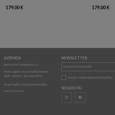
179,00 €
179,00 €
AZIENDA
NEWSLETTER
Bartoccini Gioiellerie s.r.l.
Sede Legale: Via Gerardo Dottori
45/A - 06132 - San Sisto (PG)
privacy policy
Accetto i temini della
Scopri tutti i nostri punti vendita
SEGUICI SU
Lavora con noi