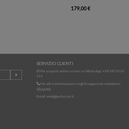
179,00 €
SERVIZIO CLIENTI
Per acquisti online scrivici su WhatsApp:
+39 347 05 67
211
Per altre informazioni scegli il negozio da contattare:
clicca qui
Email:
web@bartoccini.it