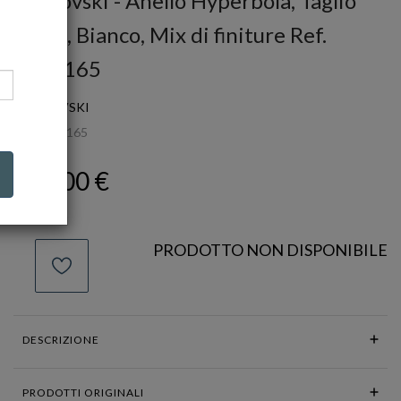
Swarovski - Anello Hyperbola, Taglio
misto, Bianco, Mix di finiture Ref.
5714165
SWAROVSKI
Ref.
5714165
179,00 €
PRODOTTO NON DISPONIBILE
DESCRIZIONE
PRODOTTI ORIGINALI