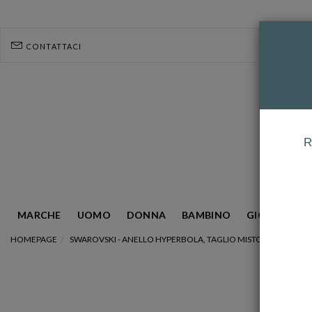
CONTATTACI
R
MARCHE
UOMO
DONNA
BAMBINO
GIOIELLERIA
HOMEPAGE
SWAROVSKI - ANELLO HYPERBOLA, TAGLIO MISTO, BIANCO, MIX 