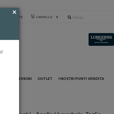
×
CESSO UTENTE
CARRELLO
0
i!
NTO
ACCESSORI
OUTLET
I NOSTRI PUNTI VENDITA