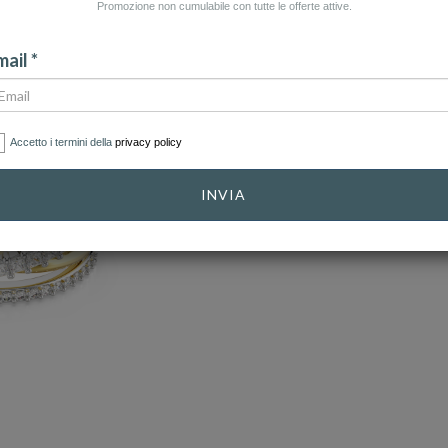
Promozione non cumulabile con tutte le offerte attive.
ail *
Accetto i termini della
privacy policy
INVIA