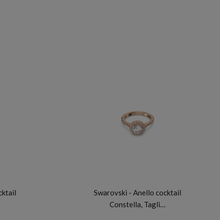
SWAROVSKI
cktail
Swarovski - Anello cocktail
…
Constella, Tagli…