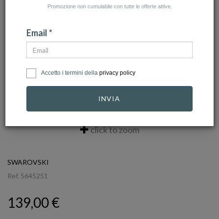
Promozione non cumulabile con tutte le offerte attive.
Email *
Accetto i termini della
privacy policy
INVIA
click to zoom
SWAROVSKI
Ref.
5645251
139,00 €