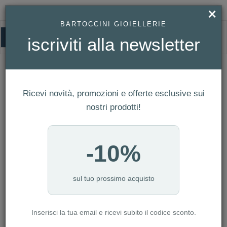
×
BARTOCCINI GIOIELLERIE
0
iscriviti alla newsletter
HOMEPAGE
SWAROVSKI - ANELLO COCKTAIL CONSTELLA, TAGLIO PRINCESS, PAVÉ,
BIANCO, PLACCATO RODIO REF. 5645251
Swarovski - Anello cocktail Constella,
Ricevi novità, promozioni e offerte esclusive sui
Taglio Princess, Pavé, Bianco, Placcato
nostri prodotti!
rodio Ref. 5645251
-10%
sul tuo prossimo acquisto
Inserisci la tua email e ricevi subito il codice sconto.