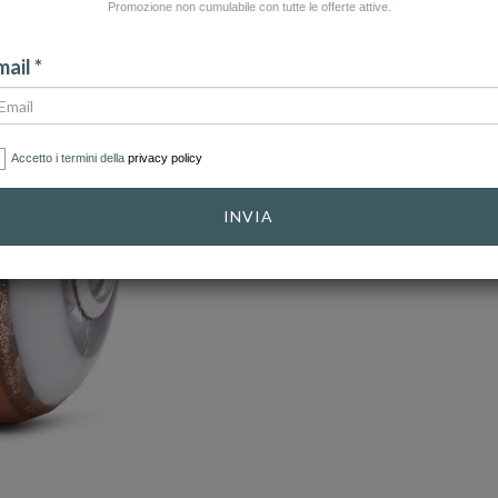
Promozione non cumulabile con tutte le offerte attive.
ail *
Accetto i termini della
privacy policy
INVIA