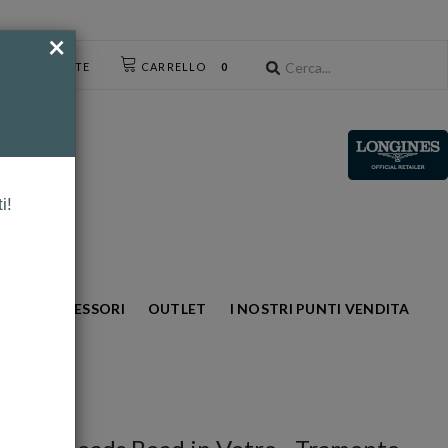
×
CESSO UTENTE
CARRELLO
0
i!
NTO
ACCESSORI
OUTLET
I NOSTRI PUNTI VENDITA