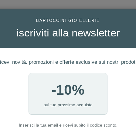
AC
BARTOCCINI GIOIELLERIE
iscriviti alla newsletter
icevi novità, promozioni e offerte esclusive sui nostri prodott
-10%
FEDI
GIOIELLI MODA
OROLOGI
ORO DA INVESTIME
. TGLBE-30025
sul tuo prossimo acquisto
Inserisci la tua email e ricevi subito il codice sconto.