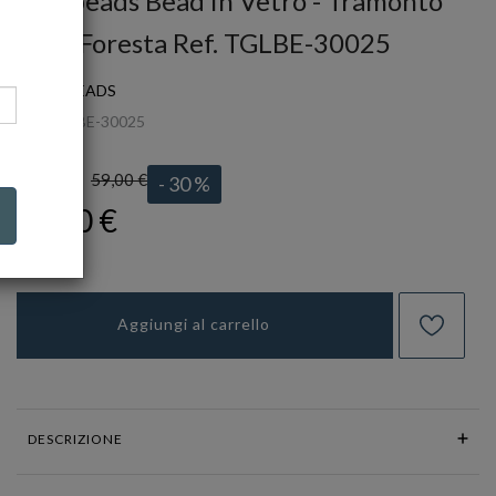
Trollbeads Bead in Vetro - Tramonto
nella Foresta Ref. TGLBE-30025
TROLLBEADS
Ref.
TGLBE-30025
59,00 €
LISTINO:
- 30 %
41,30 €
Aggiungi al carrello
DESCRIZIONE