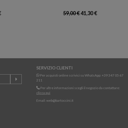
€
59,00 €
41,30 €
SERVIZIO CLIENTI
Per acquisti online scrivici su WhatsApp:
+39 347 05 67
211
Per altre informazioni scegli il negozio da contattare:
clicca qui
Email:
web@bartoccini.it