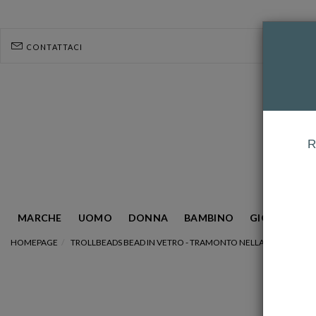
CONTATTACI
R
MARCHE
UOMO
DONNA
BAMBINO
GIOIELLERIA
HOMEPAGE
TROLLBEADS BEAD IN VETRO - TRAMONTO NELLA FORESTA REF