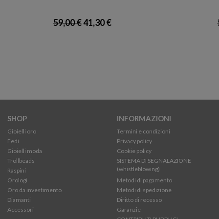
59,00 €
41,30 €
SHOP
INFORMAZIONI
Gioielli oro
Termini e condizioni
Fedi
Privacy policy
Gioielli moda
Cookie policy
Trollbeads
SISTEMA DI SEGNALAZIONE
(whistleblowing)
Raspini
Orologi
Metodi di pagamento
Oro da investimento
Metodi di spedizione
Diamanti
Diritto di recesso
Accessori
Garanzie