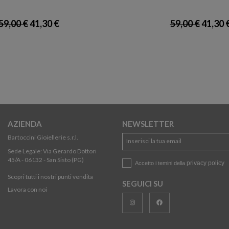
59,00 €
41,30 €
59,00 €
41,30 
AZIENDA
NEWSLETTER
Bartoccini Gioiellerie s.r.l.
Sede Legale: Via Gerardo Dottori
45/A - 06132 - San Sisto (PG)
privacy policy
Accetto i temini della
Scopri tutti i nostri punti vendita
SEGUICI SU
Lavora con noi