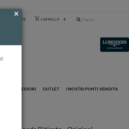
×
CESSO UTENTE
CARRELLO
0
i!
NTO
ACCESSORI
OUTLET
I NOSTRI PUNTI VENDITA