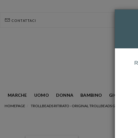
CONTATTACI
R
MARCHE
UOMO
DONNA
BAMBINO
GIOIELLERIA
HOMEPAGE
TROLLBEADS RITIRATO - ORIGINAL TROLLBEADS GUARDIANO D