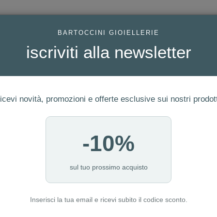
AC
BARTOCCINI GIOIELLERIE
iscriviti alla newsletter
icevi novità, promozioni e offerte esclusive sui nostri prodott
-10%
FEDI
GIOIELLI MODA
OROLOGI
ORO DA INVESTIME
ELLA NATURA REF. TAGBE-20073
sul tuo prossimo acquisto
Inserisci la tua email e ricevi subito il codice sconto.