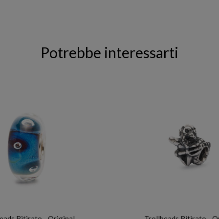
Potrebbe interessarti
TROLLBEADS
TROLLBEADS
eads Ritirato - Original
Trollbeads Ritirato - O