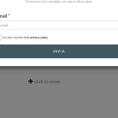
Promozione non cumulabile con tutte le offerte attive.
ail *
Accetto i termini della
privacy policy
INVIA
click to zoom