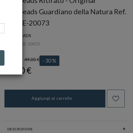
Trollbeads Ritirato - Original
Trollbeads Guardiano della Natura Ref.
TAGBE-20073
TROLLBEADS
Ref.
TAGBE-20073
49,00 €
LISTINO:
- 30 %
34,30 €
Aggiungi al carrello
DESCRIZIONE