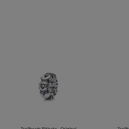
TROLLBEADS
Trollbeads Ritirato - Original
Trollb