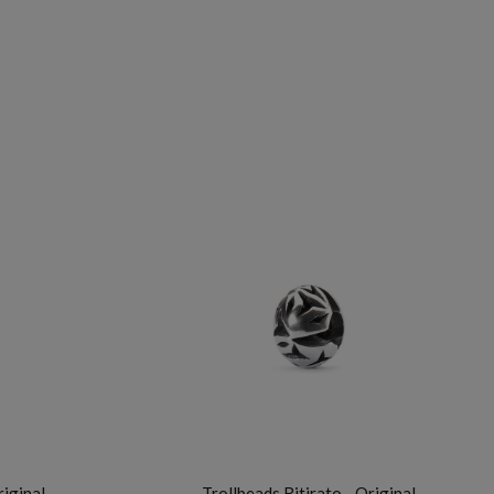
TROLLBEADS
riginal
Trollbeads Ritirato - Original