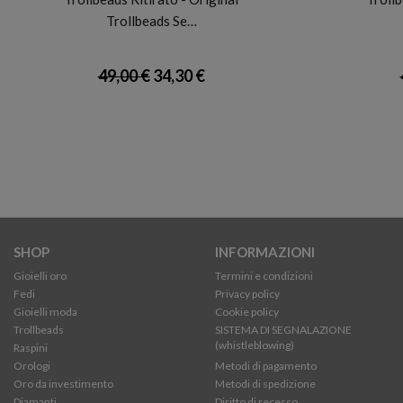
Trollbeads Se…
49,00 €
34,30 €
SHOP
INFORMAZIONI
Gioielli oro
Termini e condizioni
Fedi
Privacy policy
Gioielli moda
Cookie policy
Trollbeads
SISTEMA DI SEGNALAZIONE
(whistleblowing)
Raspini
Orologi
Metodi di pagamento
Oro da investimento
Metodi di spedizione
Diamanti
Diritto di recesso