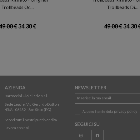
Trollbeads Oc…
Trollbeads Di…
49,00 €
34,30 €
49,00 €
34,30 
AZIENDA
NEWSLETTER
Bartoccini Gioiellerie s.r.l.
Sede Legale: Via Gerardo Dottori
45/A - 06132 - San Sisto (PG)
privacy policy
Accetto i temini della
Scopri tutti i nostri punti vendita
SEGUICI SU
Lavora con noi