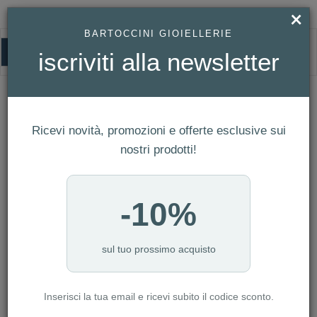
×
BARTOCCINI GIOIELLERIE
0
iscriviti alla newsletter
HOMEPAGE
TROLLBEADS IN ARGENTO - PERLE DI LUCE REF. TAGBE-00291
Trollbeads in Argento - Perle Di Luce
Ricevi novità, promozioni e offerte esclusive sui
Ref. TAGBE-00291
nostri prodotti!
-10%
sul tuo prossimo acquisto
Inserisci la tua email e ricevi subito il codice sconto.