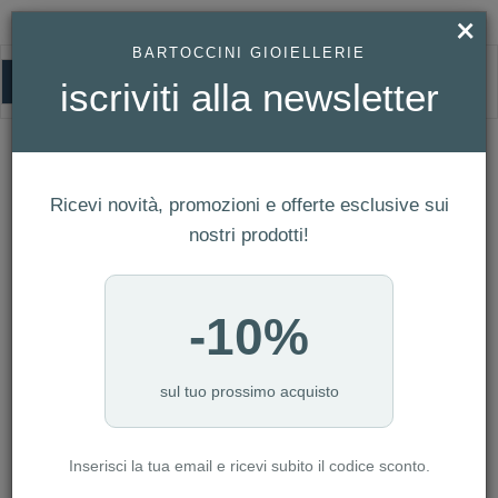
×
BARTOCCINI GIOIELLERIE
0
iscriviti alla newsletter
HOMEPAGE
UNOAERRE - BRACCIALE RIGIDO ARGENTATO LUX REF. 2412
UNOAERRE - Bracciale rigido
argentato Lux Ref. 2412
Ricevi novità, promozioni e offerte esclusive sui
nostri prodotti!
-10%
sul tuo prossimo acquisto
Inserisci la tua email e ricevi subito il codice sconto.