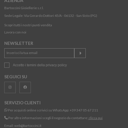
AZIENDA
Bartoccini Gioiellerie s.r.l.
Sede Legale: Via Gerardo Dottori 45/A - 06132 - San Sisto (PG)
Scopri tutti i nostri punti vendita
Lavora con noi
NEWSLETTER
Accetto i temini della
privacy policy
SEGUICI SU
SERVIZIO CLIENTI
Per acquisti online scrivici su WhatsApp:
+39 347 05 67 211
Per altre informazioni scegli il negozio da contattare:
clicca qui
Email:
web@bartoccini.it