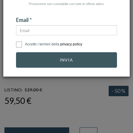
Promozione non cumulabile con tutte le offerte attive.
Email *
Accetto i termini della
privacy policy
click to zoom
INVIA
ARMANI
Ref.
EGS1624001
119,00 €
LISTINO:
- 50 %
59,50 €