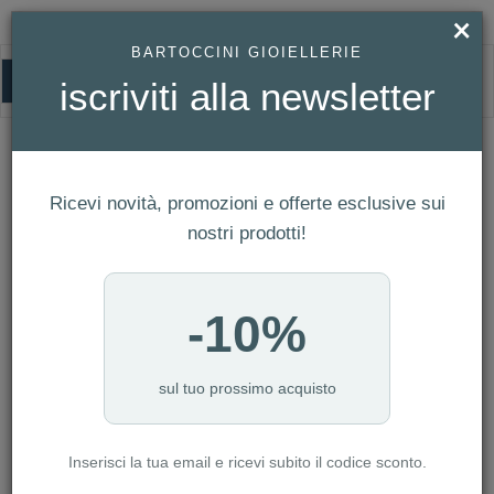
×
BARTOCCINI GIOIELLERIE
0
iscriviti alla newsletter
HOMEPAGE
BRACCIALE ARMANI REF. EGS1624001
Bracciale Armani Ref. EGS1624001
Ricevi novità, promozioni e offerte esclusive sui
nostri prodotti!
-10%
sul tuo prossimo acquisto
Inserisci la tua email e ricevi subito il codice sconto.