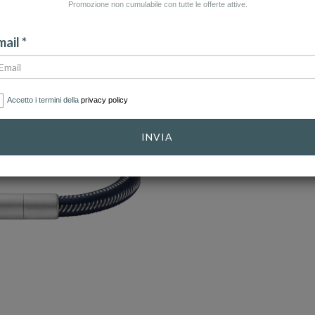
Promozione non cumulabile con tutte le offerte attive.
ail *
Accetto i termini della
privacy policy
INVIA