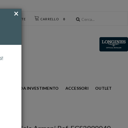
×
CESSO UTENTE
CARRELLO
0
i!
S
ORO DA INVESTIMENTO
ACCESSORI
OUTLET