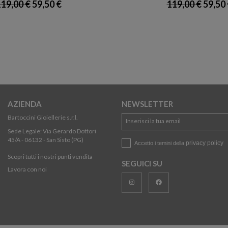
19,00 €
59,50 €
119,00 €
59,50 
AZIENDA
NEWSLETTER
Bartoccini Gioiellerie s.r.l.
Sede Legale: Via Gerardo Dottori
45/A - 06132 - San Sisto (PG)
privacy policy
Accetto i temini della
Scopri tutti i nostri punti vendita
SEGUICI SU
Lavora con noi