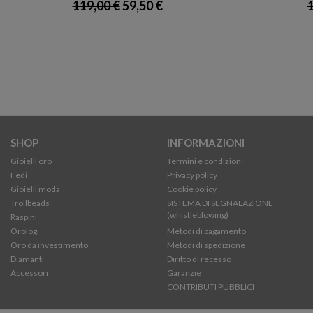
119,00 €
59,50 €
1
SHOP
INFORMAZIONI
Gioielli oro
Termini e condizioni
Fedi
Privacy policy
Gioielli moda
Cookie policy
Trollbeads
SISTEMA DI SEGNALAZIONE
(whistleblowing)
Raspini
Orologi
Metodi di pagamento
Oro da investimento
Metodi di spedizione
Diamanti
Diritto di recesso
Accessori
Garanzie
CONTRIBUTI PUBBLICI