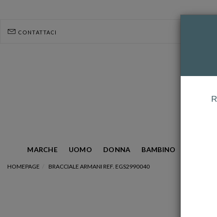
CONTATTACI
R
MARCHE
UOMO
DONNA
BAMBINO
GIOIELL
HOMEPAGE
BRACCIALE ARMANI REF. EGS2990040