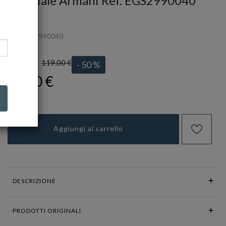
Bracciale Armani Ref. EGS2990040
ARMANI
Ref.
EGS2990040
119,00 €
LISTINO:
- 50 %
59,50 €
Aggiungi al carrello
DESCRIZIONE
PRODOTTI ORIGINALI