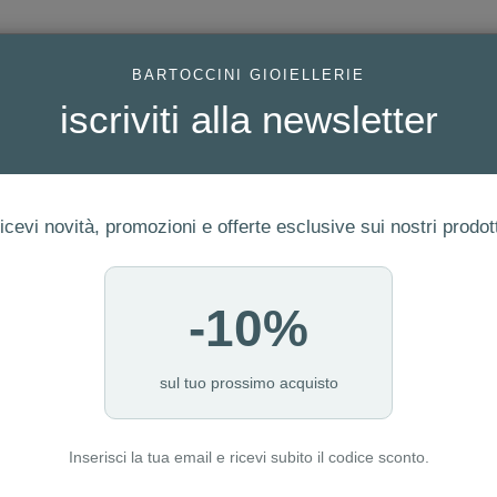
AC
BARTOCCINI GIOIELLERIE
iscriviti alla newsletter
icevi novità, promozioni e offerte esclusive sui nostri prodott
-10%
ERIA
FEDI
GIOIELLI MODA
OROLOGI
LUXURY WATCHE
I NOSTRI PUNTI VENDITA
sul tuo prossimo acquisto
Inserisci la tua email e ricevi subito il codice sconto.