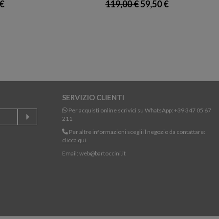
€
119,00 €
59,50 €
SERVIZIO CLIENTI
Per acquisti online scrivici su WhatsApp:
+39 347 05 67
211
Per altre informazioni scegli il negozio da contattare:
clicca qui
Email:
web@bartoccini.it