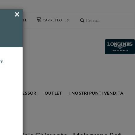
×
CESSO UTENTE
CARRELLO
0
i!
NTO
ACCESSORI
OUTLET
I NOSTRI PUNTI VENDITA