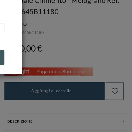
Bracciale Chimento - Melograno Ref.
1B03645B11180
CHIMENTO
Ref.
1B03645B11180
2.630,00 €
Aggiungi al carrello
DESCRIZIONE