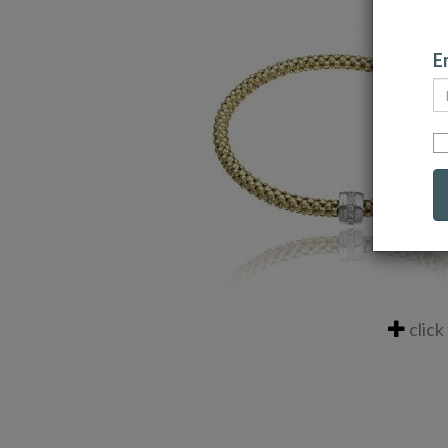
Em
click