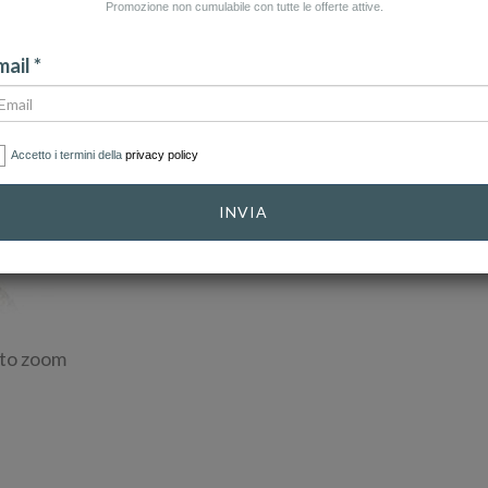
Promozione non cumulabile con tutte le offerte attive.
ail *
Accetto i termini della
privacy policy
INVIA
 to zoom