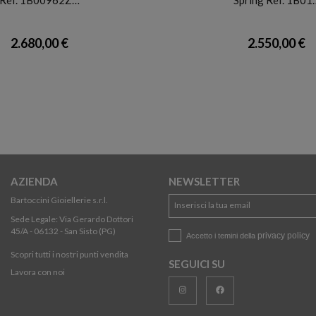
2.680,00 €
2.550,00 €
AZIENDA
NEWSLETTER
Bartoccini Gioiellerie s.r.l.
Sede Legale: Via Gerardo Dottori
45/A - 06132 - San Sisto (PG)
privacy policy
Accetto i temini della
Scopri tutti i nostri punti vendita
SEGUICI SU
Lavora con noi