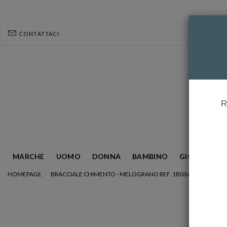
CONTATTACI
R
MARCHE
UOMO
DONNA
BAMBINO
GIOIELLERIA
HOMEPAGE
BRACCIALE CHIMENTO - MELOGRANO REF. 1B03645B11180