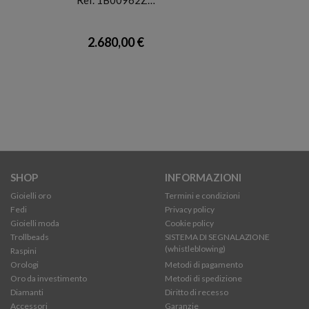
2.680,00 €
SHOP
INFORMAZIONI
Gioielli oro
Termini e condizioni
Fedi
Privacy policy
Gioielli moda
Cookie policy
Trollbeads
SISTEMA DI SEGNALAZIONE
(whistleblowing)
Raspini
Orologi
Metodi di pagamento
Oro da investimento
Metodi di spedizione
Diamanti
Diritto di recesso
Accessori
Garanzie