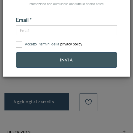
Promozione non cumulabile con tutte le offerte attive.
Email *
click to zoom
ZANCAN
Accetto i termini della
privacy policy
Ref.
EHB139
INVIA
98,00 €
Aggiungi al carrello
DESCRIZIONE