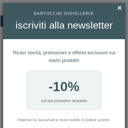
×
BARTOCCINI GIOIELLERIE
0
iscriviti alla newsletter
HOMEPAGE
BRACCIALE ZANCAN DA UOMO IN ACCIAIO REF. EHB139
Bracciale Zancan da uomo in Acciaio
Ref. EHB139
Ricevi novità, promozioni e offerte esclusive sui
nostri prodotti!
-10%
sul tuo prossimo acquisto
Inserisci la tua email e ricevi subito il codice sconto.