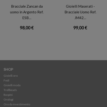
Bracciale Zancan da
Gioielli Maserati -
uomo in Argento Ref.
Bracciale Uomo Ref.
ESB…
JM42…
98,00 €
99,00 €
SHOP
Gioielli oro
Fedi
Gioielli moda
Trollbeads
Raspini
Orologi
Oro da investimento