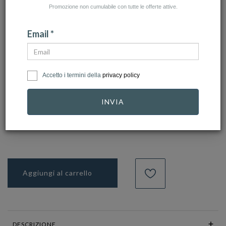
Promozione non cumulabile con tutte le offerte attive.
Email *
click to zoom
ZANCAN
Accetto i termini della
privacy policy
Ref.
ESB250
INVIA
98,00 €
Aggiungi al carrello
DESCRIZIONE