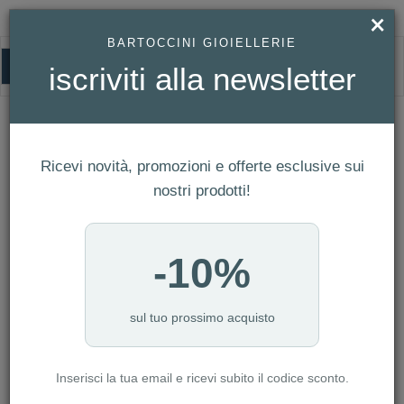
×
BARTOCCINI GIOIELLERIE
0
iscriviti alla newsletter
HOMEPAGE
BRACCIALE ZANCAN DA UOMO IN ARGENTO REF. ESB250
Bracciale Zancan da uomo in Argento
Ref. ESB250
Ricevi novità, promozioni e offerte esclusive sui
nostri prodotti!
-10%
sul tuo prossimo acquisto
Inserisci la tua email e ricevi subito il codice sconto.