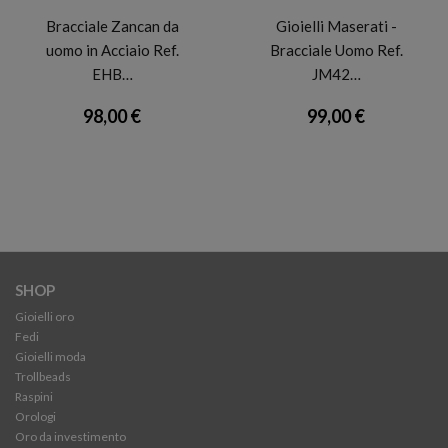
Bracciale Zancan da
Gioielli Maserati -
uomo in Acciaio Ref.
Bracciale Uomo Ref.
EHB…
JM42…
98,00 €
99,00 €
SHOP
Gioielli oro
Fedi
Gioielli moda
Trollbeads
Raspini
Orologi
Oro da investimento