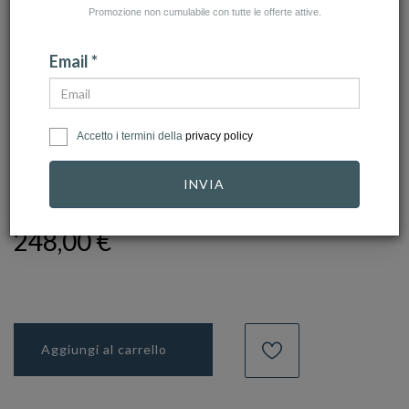
Promozione non cumulabile con tutte le offerte attive.
Email *
click to zoom
Accetto i termini della
privacy policy
ZANCAN
INVIA
Ref.
EXB586
248,00 €
Aggiungi al carrello