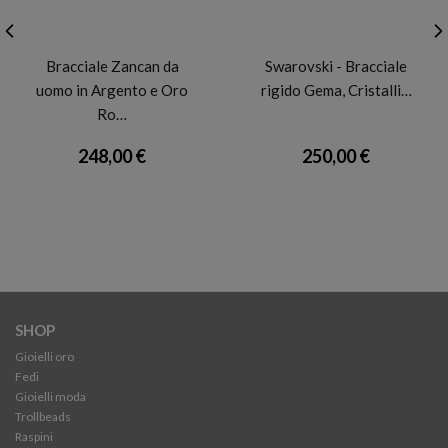
ZANCAN
SWAROVSKI
Bracciale Zancan da
Swarovski - Bracciale
uomo in Argento e Oro
rigido Gema, Cristalli…
Ro…
248,00 €
250,00 €
SHOP
Gioielli oro
Fedi
Gioielli moda
Trollbeads
Raspini