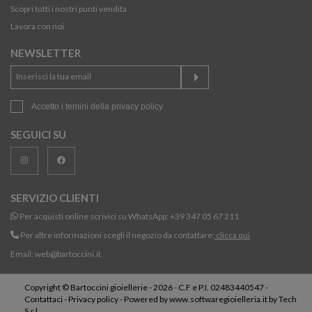
Scopri tutti i nostri punti vendita
Lavora con noi
NEWSLETTER
Accetto i temini della
privacy policy
SEGUICI SU
SERVIZIO CLIENTI
Per acquisti online scrivici su WhatsApp:
+39 347 05 67 211
Per altre informazioni scegli il negozio da contattare:
clicca qui
Email:
web@bartoccini.it
Copyright © Bartoccini gioiellerie - 2026 - C.F e P.I. 02483440547 -
Contattaci
-
Privacy policy
- Powered by
www.softwaregioielleria.it
by
Tech
S.r.l.