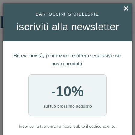
×
BARTOCCINI GIOIELLERIE
0
iscriviti alla newsletter
HOMEPAGE
BRACCIALE ZANCAN DA UOMO IN ARGENTO E SPINELLI NERI REF.
EXB586
Bracciale Zancan da uomo in Argento e
Ricevi novità, promozioni e offerte esclusive sui
Spinelli neri Ref. EXB586
nostri prodotti!
-10%
sul tuo prossimo acquisto
Inserisci la tua email e ricevi subito il codice sconto.