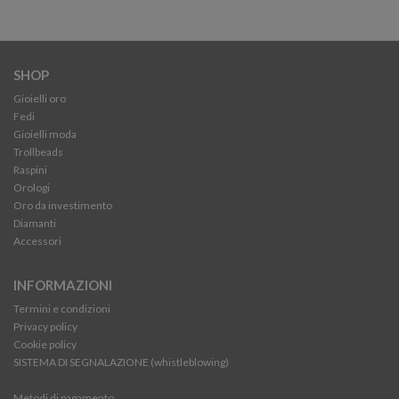
SHOP
Gioielli oro
Fedi
Gioielli moda
Trollbeads
Raspini
Orologi
Oro da investimento
Diamanti
Accessori
INFORMAZIONI
Termini e condizioni
Privacy policy
Cookie policy
SISTEMA DI SEGNALAZIONE (whistleblowing)
Metodi di pagamento