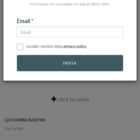
Promozione non cumulabile con tutte le offerte attive.
Email *
Accetto i termini della
privacy policy
INVIA
click to zoom
GIOVANNI RASPINI
Ref.
6044