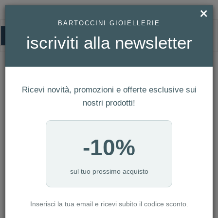
×
BARTOCCINI GIOIELLERIE
0
iscriviti alla newsletter
HOMEPAGE
GIOVANNI RASPINI - CHARM PESCE PICCOLO
GIOVANNI RASPINI - CHARM PESCE
PICCOLO
Ricevi novità, promozioni e offerte esclusive sui
nostri prodotti!
-10%
sul tuo prossimo acquisto
Inserisci la tua email e ricevi subito il codice sconto.