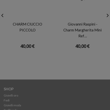
GIOVANNI RASPINI
GIOVANNI RASPINI
CHARM CIUCCIO
Giovanni Raspini -
PICCOLO
Charm Margherita Mini
Ref…
40,00 €
40,00 €
SHOP
Gioielli oro
Fedi
Gioielli moda