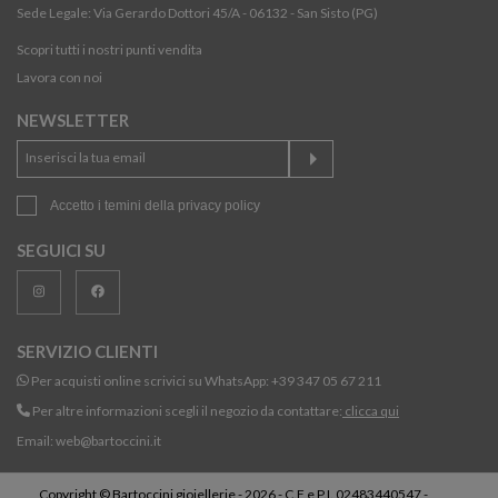
Sede Legale: Via Gerardo Dottori 45/A - 06132 - San Sisto (PG)
Scopri tutti i nostri punti vendita
Lavora con noi
NEWSLETTER
Accetto i temini della
privacy policy
SEGUICI SU
SERVIZIO CLIENTI
Per acquisti online scrivici su WhatsApp:
+39 347 05 67 211
Per altre informazioni scegli il negozio da contattare:
clicca qui
Email:
web@bartoccini.it
Copyright © Bartoccini gioiellerie - 2026 - C.F e P.I. 02483440547 -