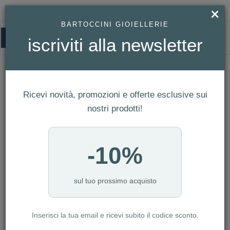
×
BARTOCCINI GIOIELLERIE
0
iscriviti alla newsletter
HOMEPAGE
CONQUEST HERITAGE REF. L1.649.4.62.2
CONQUEST HERITAGE Ref.
L1.649.4.62.2
Ricevi novità, promozioni e offerte esclusive sui
nostri prodotti!
-10%
sul tuo prossimo acquisto
Inserisci la tua email e ricevi subito il codice sconto.