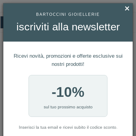
×
BARTOCCINI GIOIELLERIE
0
iscriviti alla newsletter
HOMEPAGE
CONQUEST REF. L3.430.4.72.6
CONQUEST Ref. L3.430.4.72.6
Ricevi novità, promozioni e offerte esclusive sui
nostri prodotti!
-10%
sul tuo prossimo acquisto
Inserisci la tua email e ricevi subito il codice sconto.