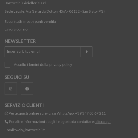
Bartoccini Gioiellerie s.r.l.
Sede Legale: Via Gerardo Dottori 45/A - 06132 - San Sisto (PG)
Scopri tutti i nostri punti vendita
Lavora con noi
NEWSLETTER
Accetto i temini della
privacy policy
SEGUICI SU
SERVIZIO CLIENTI
Per acquisti online scrivici su WhatsApp:
+39 347 05 67 211
Per altre informazioni scegli il negozio da contattare:
clicca qui
Email:
web@bartoccini.it