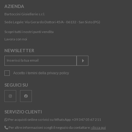
AZIENDA
Bartoccini Gioiellerie s.r.l.
Sede Legale: Via Gerardo Dottori 45/A - 06132 - San Sisto (PG)
Scopri tutti i nostri punti vendita
Lavora con noi
NEWSLETTER
Accetto i temini della
privacy policy
SEGUICI SU
SERVIZIO CLIENTI
Per acquisti online scrivici su WhatsApp:
+39 347 05 67 211
Per altre informazioni scegli il negozio da contattare:
clicca qui