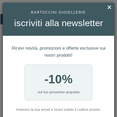
×
BARTOCCINI GIOIELLERIE
0
iscriviti alla newsletter
HOMEPAGE
LA GRANDE CLASSIQUE DE LONGINES REF. L4.918.4.11.6
LA GRANDE CLASSIQUE DE
LONGINES Ref. L4.918.4.11.6
Ricevi novità, promozioni e offerte esclusive sui
nostri prodotti!
-10%
sul tuo prossimo acquisto
Inserisci la tua email e ricevi subito il codice sconto.