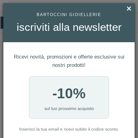
×
BARTOCCINI GIOIELLERIE
0
iscriviti alla newsletter
HOMEPAGE
LONGINES DOLCEVITA REF. L5.255.4.71.A
LONGINES DOLCEVITA Ref.
L5.255.4.71.A
Ricevi novità, promozioni e offerte esclusive sui
nostri prodotti!
-10%
sul tuo prossimo acquisto
Inserisci la tua email e ricevi subito il codice sconto.