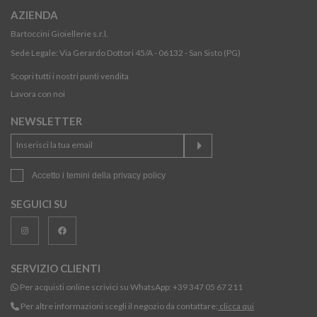
AZIENDA
Bartoccini Gioiellerie s.r.l.
Sede Legale: Via Gerardo Dottori 45/A - 06132 - San Sisto (PG)
Scopri tutti i nostri punti vendita
Lavora con noi
NEWSLETTER
Accetto i temini della
privacy policy
SEGUICI SU
SERVIZIO CLIENTI
Per acquisti online scrivici su WhatsApp:
+39 347 05 67 211
Per altre informazioni scegli il negozio da contattare:
clicca qui