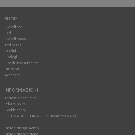
SHOP
Gioielli oro
Fedi
Gioielli moda
Trollbeads
Raspini
Orologi
Oro da investimento
Diamanti
Accessori
INFORMAZIONI
Termini e condizioni
Privacy policy
Cookie policy
SISTEMA DI SEGNALAZIONE (whistleblowing)
Metodi di pagamento
Metodi di spedizione