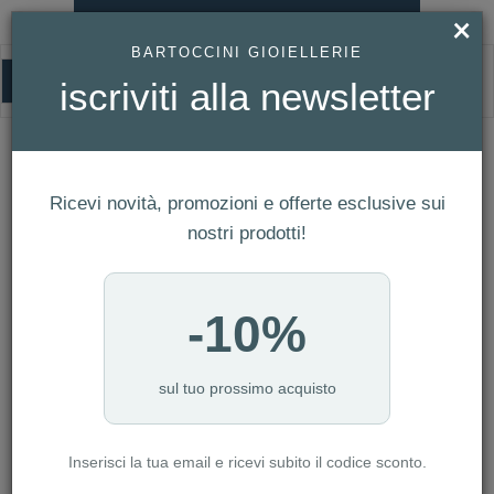
×
×
Affrettati! Questo articolo è
BARTOCCINI GIOIELLERIE
nel carrello di un altro utente!
0
iscriviti alla newsletter
HOMEPAGE
OROLOGIO PHILIP WATCH - TALES DONNA REF. R8253422703
Orologio Philip Watch - Tales Donna
Ricevi novità, promozioni e offerte esclusive sui
Ref. R8253422703
nostri prodotti!
-10%
sul tuo prossimo acquisto
Inserisci la tua email e ricevi subito il codice sconto.