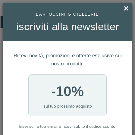
×
BARTOCCINI GIOIELLERIE
0
iscriviti alla newsletter
HOMEPAGE
OROLOGIO MIDO RAINFLOWER REF. M043.207.11.106.00
Orologio Mido Rainflower Ref.
M043.207.11.106.00
Ricevi novità, promozioni e offerte esclusive sui
nostri prodotti!
-10%
sul tuo prossimo acquisto
Inserisci la tua email e ricevi subito il codice sconto.