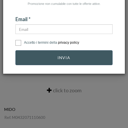
Promozione non cumulabile con tutte le offerte attive.
Email *
Accetto i termini della
privacy policy
INVIA
click to zoom
MIDO
Ref.
M0432071110600