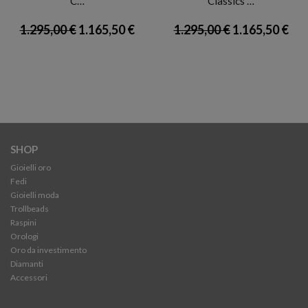
C…
Classics …
1.295,00 €
1.165,50 €
1.295,00 €
1.165,50 €
SHOP
Gioielli oro
Fedi
Gioielli moda
Trollbeads
Raspini
Orologi
Oro da investimento
Diamanti
Accessori