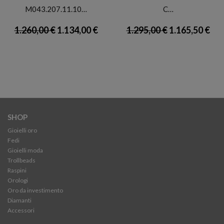
M043.207.11.10…
C…
1.260,00 €
1.134,00 €
1.295,00 €
1.165,50 €
SHOP
Gioielli oro
Fedi
Gioielli moda
Trollbeads
Raspini
Orologi
Oro da investimento
Diamanti
Accessori