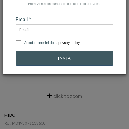
Promozione non cumulabile con tutte le offerte attive.
Email *
Accetto i termini della
privacy policy
INVIA
click to zoom
MIDO
Ref.
M0493071113600