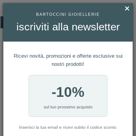
×
BARTOCCINI GIOIELLERIE
0
iscriviti alla newsletter
HOMEPAGE
OROLOGIO MIDO MULTIFORT TV 35 REF. M049.307.11.136.00
Orologio Mido Multifort TV 35 Ref.
Ricevi novità, promozioni e offerte esclusive sui
M049.307.11.136.00
nostri prodotti!
-10%
sul tuo prossimo acquisto
Inserisci la tua email e ricevi subito il codice sconto.