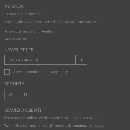
AZIENDA
Bartoccini Gioiellerie s.r.l.
Sede Legale: Via Gerardo Dottori 45/A - 06132 - San Sisto (PG)
Scopri tutti i nostri punti vendita
Lavora con noi
NEWSLETTER
Accetto i temini della
privacy policy
SEGUICI SU
SERVIZIO CLIENTI
Per acquisti online scrivici su WhatsApp:
+39 347 05 67 211
Per altre informazioni scegli il negozio da contattare:
clicca qui