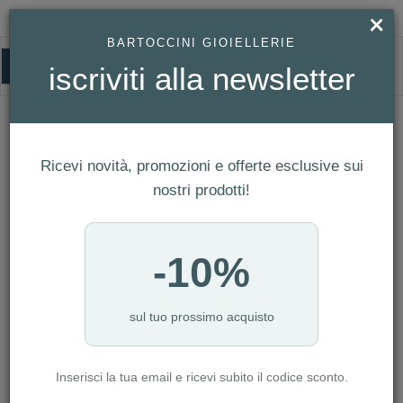
×
BARTOCCINI GIOIELLERIE
0
iscriviti alla newsletter
HOMEPAGE
COLLANA DANIEL WELLINGTON ELEVATION ROSÈ REF. DW00400194
Collana Daniel Wellington Elevation
Ricevi novità, promozioni e offerte esclusive sui
rosè Ref. DW00400194
nostri prodotti!
-10%
sul tuo prossimo acquisto
Inserisci la tua email e ricevi subito il codice sconto.