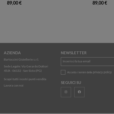
89,00 €
89,00 €
AZIENDA
NEWSLETTER
Bartoccini Gioiellerie s.r.l.
Sede Legale: Via Gerardo Dottori
45/A - 06132 - San Sisto (PG)
privacy policy
Accetto i temini della
Scopri tutti i nostri punti vendita
SEGUICI SU
Lavora con noi