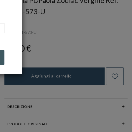
Collana PDPaola Zodiac Vergine Ref.
CO01-573-U
PDP
Ref.
CO01-573-U
89,00 €
Aggiungi al carrello
DESCRIZIONE
PRODOTTI ORIGINALI