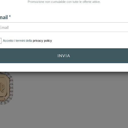
Promozione non cumulabile con tutte le offerte attive.
ail *
Accetto i termini della
privacy policy
INVIA