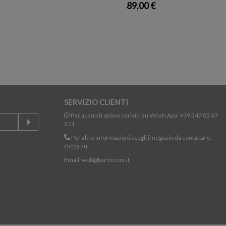
89,00 €
SERVIZIO CLIENTI
Per acquisti online scrivici su WhatsApp:
+39 347 05 67
211
Per altre informazioni scegli il negozio da contattare:
clicca qui
Email:
web@bartoccini.it