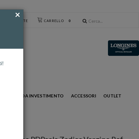
×
CESSO UTENTE
CARRELLO
0
i!
S
ORO DA INVESTIMENTO
ACCESSORI
OUTLET