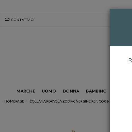
CONTATTACI
R
MARCHE
UOMO
DONNA
BAMBINO
GIOIELL
HOMEPAGE
COLLANA PDPAOLA ZODIAC VERGINE REF. CO01-573-U