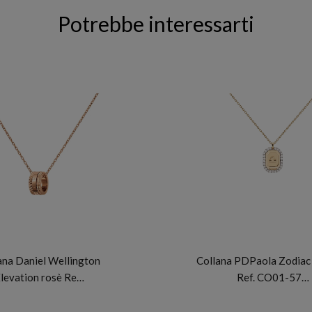
Potrebbe interessarti
DANIEL WELLINGTON
PDP
ana Daniel Wellington
Collana PDPaola Zodiac 
levation rosè Re…
Ref. CO01-57…