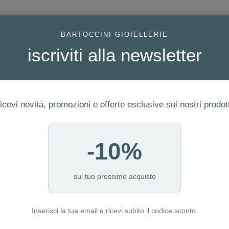
AC
BARTOCCINI GIOIELLERIE
iscriviti alla newsletter
icevi novità, promozioni e offerte esclusive sui nostri prodott
-10%
ERIA
FEDI
GIOIELLI MODA
OROLOGI
LUXURY WATCHE
I NOSTRI PUNTI VENDITA
sul tuo prossimo acquisto
Inserisci la tua email e ricevi subito il codice sconto.