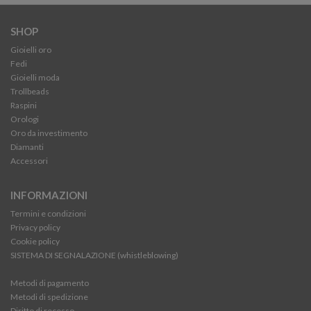
SHOP
Gioielli oro
Fedi
Gioielli moda
Trollbeads
Raspini
Orologi
Oro da investimento
Diamanti
Accessori
INFORMAZIONI
Termini e condizioni
Privacy policy
Cookie policy
SISTEMA DI SEGNALAZIONE (whistleblowing)
Metodi di pagamento
Metodi di spedizione
Diritto di recesso