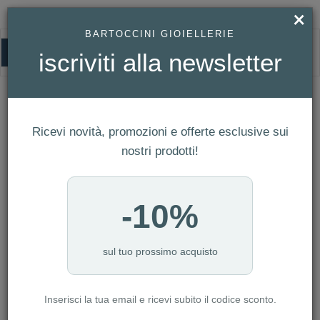
×
BARTOCCINI GIOIELLERIE
0
iscriviti alla newsletter
HOMEPAGE
MONO ORECCHINO SALVINI - I SEGNI REF. 20094217
Mono Orecchino Salvini - I Segni Ref.
20094217
Ricevi novità, promozioni e offerte esclusive sui
nostri prodotti!
-10%
sul tuo prossimo acquisto
Inserisci la tua email e ricevi subito il codice sconto.