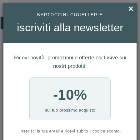
×
BARTOCCINI GIOIELLERIE
0
iscriviti alla newsletter
HOMEPAGE
OROLOGIO MICHAEL KORS - BLAIR REF. MK5613
OROLOGIO MICHAEL KORS - BLAIR
Ref. MK5613
Ricevi novità, promozioni e offerte esclusive sui
nostri prodotti!
-10%
sul tuo prossimo acquisto
Inserisci la tua email e ricevi subito il codice sconto.