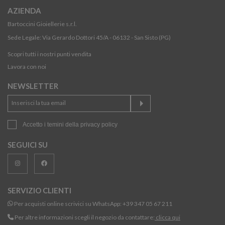
AZIENDA
Bartoccini Gioiellerie s.r.l.
Sede Legale: Via Gerardo Dottori 45/A - 06132 - San Sisto (PG)
Scopri tutti i nostri punti vendita
Lavora con noi
NEWSLETTER
Accetto i temini della
privacy policy
SEGUICI SU
SERVIZIO CLIENTI
Per acquisti online scrivici su WhatsApp:
+39 347 05 67 211
Per altre informazioni scegli il negozio da contattare:
clicca qui