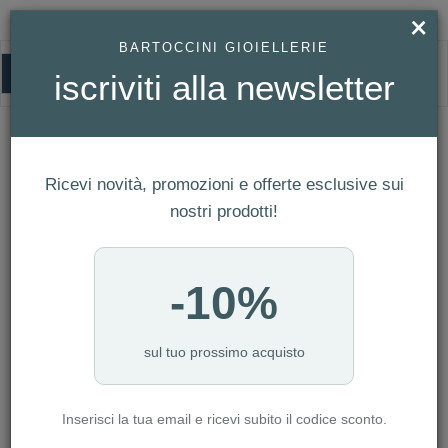
×
BARTOCCINI GIOIELLERIE
0
iscriviti alla newsletter
HOMEPAGE
ORECCHINI BLISS REGAL CON DIAMANTI E SMERALDI OVALI REF.
20102528
Orecchini Bliss Regal con Diamanti e
Ricevi novità, promozioni e offerte esclusive sui
Smeraldi Ovali Ref. 20102528
nostri prodotti!
-10%
sul tuo prossimo acquisto
Inserisci la tua email e ricevi subito il codice sconto.