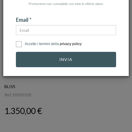
Promozione non cumulabile con tutte le offerte attive.
Email *
Accetto i termini della
privacy policy
INVIA
click to zoom
BLISS
Ref.
20102528
1.350,00 €