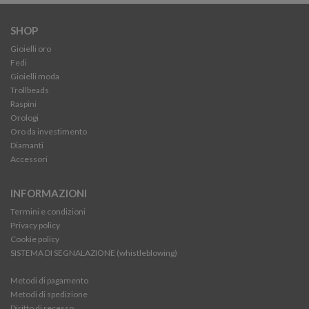
SHOP
Gioielli oro
Fedi
Gioielli moda
Trollbeads
Raspini
Orologi
Oro da investimento
Diamanti
Accessori
INFORMAZIONI
Termini e condizioni
Privacy policy
Cookie policy
SISTEMA DI SEGNALAZIONE (whistleblowing)
Metodi di pagamento
Metodi di spedizione
Diritto di recesso