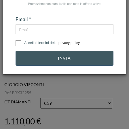
Promozione non cumulabile con tutte le offerte attive.
Email *
Accetto i termini della
privacy policy
INVIA
click to zoom
GIORGIO VISCONTI
Ref.
BBX32955
CT DIAMANTI
1.110,00 €