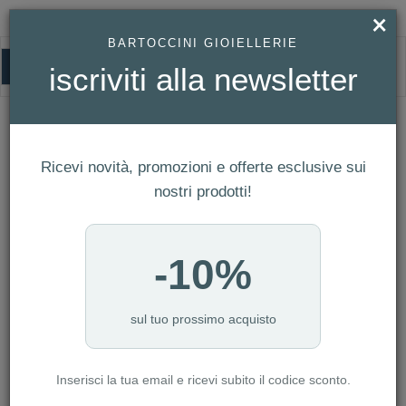
×
BARTOCCINI GIOIELLERIE
0
iscriviti alla newsletter
HOMEPAGE
ORECCHINI GIORGIO VISCONTI IN ORO BIANCO E DIAMANTI REF.
BBX32955
Orecchini Giorgio Visconti in Oro
Ricevi novità, promozioni e offerte esclusive sui
Bianco e Diamanti Ref. BBX32955
nostri prodotti!
-10%
sul tuo prossimo acquisto
Inserisci la tua email e ricevi subito il codice sconto.