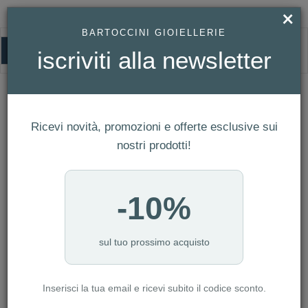
×
BARTOCCINI GIOIELLERIE
0
iscriviti alla newsletter
HOMEPAGE
ORECCHINI BLISS CARESSE CON DIAMANTI REF. 20091732
Orecchini Bliss Caresse con Diamanti
Ref. 20091732
Ricevi novità, promozioni e offerte esclusive sui
nostri prodotti!
-10%
sul tuo prossimo acquisto
Inserisci la tua email e ricevi subito il codice sconto.