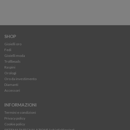
SHOP
Gioielli oro
Fedi
Gioielli moda
Trollbeads
Raspini
Orologi
Oro da investimento
Diamanti
Accessori
INFORMAZIONI
Termini e condizioni
Privacy policy
Cookie policy
SISTEMA DI SEGNALAZIONE (whistleblowing)