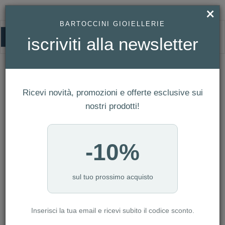
×
BARTOCCINI GIOIELLERIE
0
iscriviti alla newsletter
HOMEPAGE
ORECCHINI SALVINI - LAVINIA REF. 20076898
Orecchini Salvini - Lavinia Ref.
20076898
Ricevi novità, promozioni e offerte esclusive sui
nostri prodotti!
-10%
sul tuo prossimo acquisto
Inserisci la tua email e ricevi subito il codice sconto.