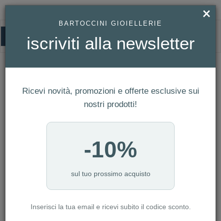
×
BARTOCCINI GIOIELLERIE
0
iscriviti alla newsletter
HOMEPAGE
ORECCHINI IN ORO BIANCO SIMBOLO QUADRIFOGLIO REF. 742295
Orecchini in Oro Bianco Simbolo
Ricevi novità, promozioni e offerte esclusive sui
Quadrifoglio Ref. 742295
nostri prodotti!
-10%
sul tuo prossimo acquisto
Inserisci la tua email e ricevi subito il codice sconto.