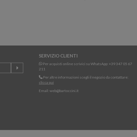
SERVIZIO CLIENTI
Per acquisti online scrivici su WhatsApp:
+39 347 05 67
211
Per altre informazioni scegli il negozio da contattare:
clicca qui
Email:
web@bartoccini.it