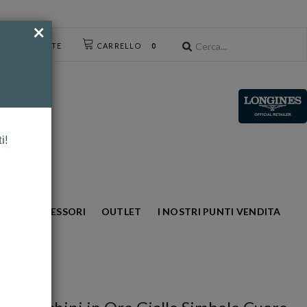
×
CESSO UTENTE
CARRELLO
0
i!
NTO
ACCESSORI
OUTLET
I NOSTRI PUNTI VENDITA