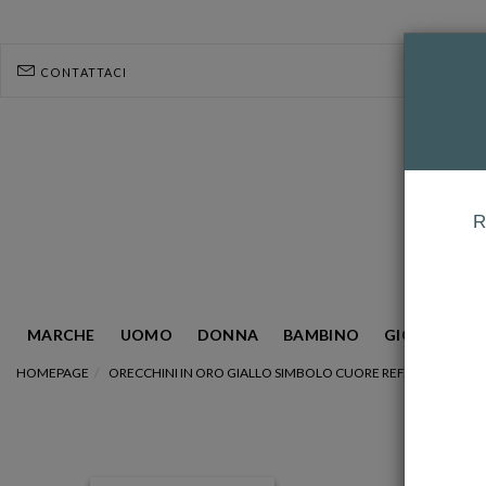
CONTATTACI
R
MARCHE
UOMO
DONNA
BAMBINO
GIOIELLERIA
HOMEPAGE
ORECCHINI IN ORO GIALLO SIMBOLO CUORE REF. 764524