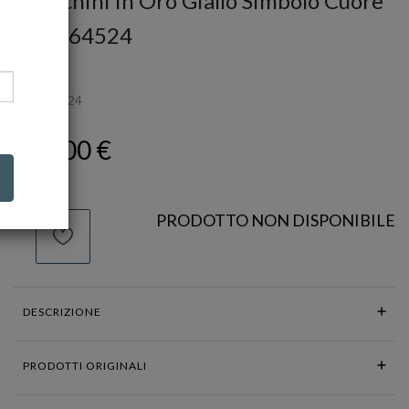
Orecchini in Oro Giallo Simbolo Cuore
Ref. 764524
FACCO
Ref.
764524
308,00 €
PRODOTTO NON DISPONIBILE
DESCRIZIONE
PRODOTTI ORIGINALI