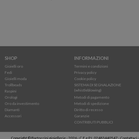
SHOP
INFORMAZIONI
Gioielli oro
Termini e condizioni
Fedi
Privacy policy
Gioielli moda
Cookie policy
Trollbeads
SISTEMA DI SEGNALAZIONE
(whistleblowing)
Raspini
Orologi
Metodi di pagamento
Oro da investimento
Metodi di spedizione
Diamanti
Diritto di recesso
Accessori
Garanzie
CONTRIBUTI PUBBLICI
Copyright © Bartoccini gioiellerie - 2026 - C.F e P.I. 02483440547 -
Contattaci