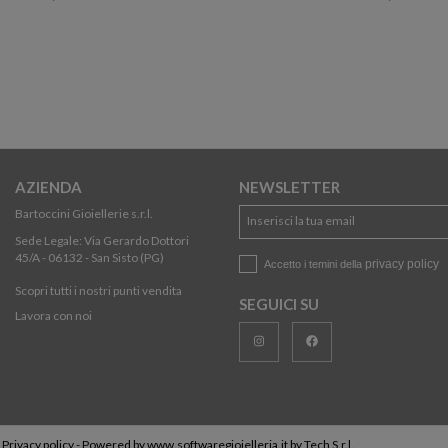
AZIENDA
NEWSLETTER
Bartoccini Gioiellerie s.r.l.
Sede Legale: Via Gerardo Dottori
45/A - 06132 - San Sisto (PG)
privacy policy
Accetto i temini della
Scopri tutti i nostri punti vendita
SEGUICI SU
Lavora con noi
-
Privacy policy
- Powered by
www.softwaregioielleria.it
by
Tech S.r.l.