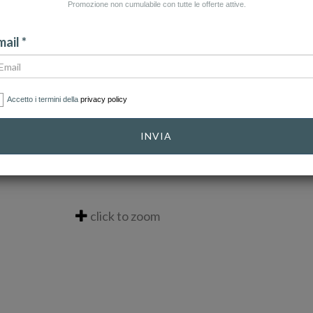
Promozione non cumulabile con tutte le offerte attive.
ail *
Accetto i termini della
privacy policy
INVIA
click to zoom