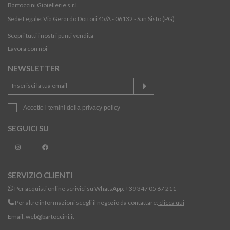
Bartoccini Gioiellerie s.r.l.
Sede Legale: Via Gerardo Dottori 45/A - 06132 - San Sisto (PG)
Scopri tutti i nostri punti vendita
Lavora con noi
NEWSLETTER
Accetto i temini della
privacy policy
SEGUICI SU
SERVIZIO CLIENTI
Per acquisti online scrivici su WhatsApp:
+39 347 05 67 211
Per altre informazioni scegli il negozio da contattare:
clicca qui
Email:
web@bartoccini.it