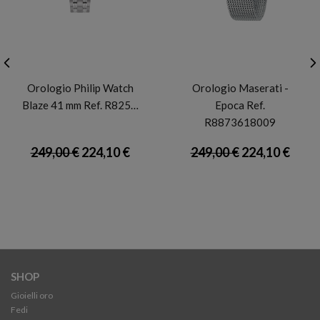
PHILIP WATCH
MASERATI
Orologio Philip Watch
Orologio Maserati -
Blaze 41 mm Ref. R825…
Epoca Ref.
R8873618009
249,00 €
224,10 €
249,00 €
224,10 €
SHOP
Gioielli oro
Fedi