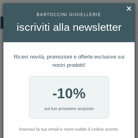
×
BARTOCCINI GIOIELLERIE
0
iscriviti alla newsletter
HOMEPAGE
OROLOGIO BULOVA SNORKEL REF. 98B445
Orologio Bulova Snorkel Ref. 98B445
Ricevi novità, promozioni e offerte esclusive sui
nostri prodotti!
-10%
sul tuo prossimo acquisto
Inserisci la tua email e ricevi subito il codice sconto.