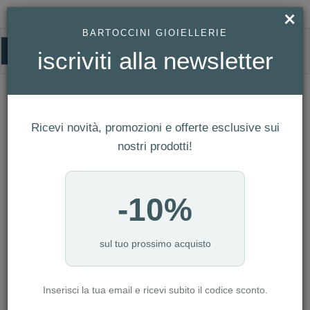
×
BARTOCCINI GIOIELLERIE
0
iscriviti alla newsletter
HOMEPAGE
OROLOGIO CITIZEN - AVIATOR REF. AT2460-89L
Orologio Citizen - Aviator Ref. AT2460-
89L
Ricevi novità, promozioni e offerte esclusive sui
nostri prodotti!
-10%
sul tuo prossimo acquisto
Inserisci la tua email e ricevi subito il codice sconto.